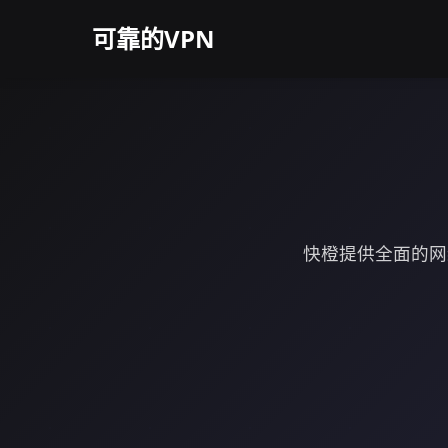
可靠的VPN
快橙提供全面的网