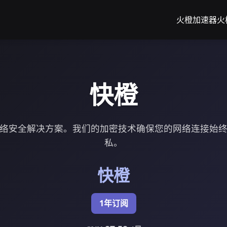
火橙加速器
火
快橙
络安全解决方案。我们的加密技术确保您的网络连接始
私。
快橙
1年订阅