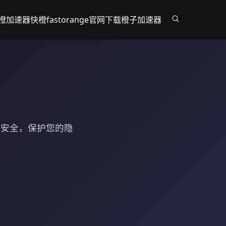
橙加速器
快橙
fastorange官网下载
橙子加速器
终安全，保护您的隐