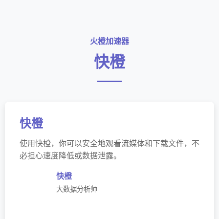
火橙加速器
快橙
快橙
使用快橙，你可以安全地观看流媒体和下载文件，不
必担心速度降低或数据泄露。
快橙
大数据分析师