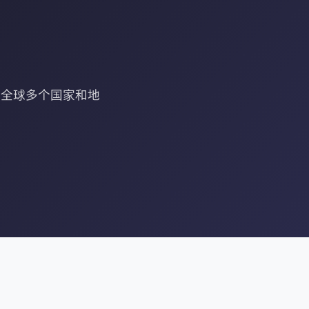
盖全球多个国家和地