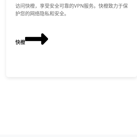
访问快橙，享受安全可靠的VPN服务。快橙致力于保
护您的网络隐私和安全。
快橙