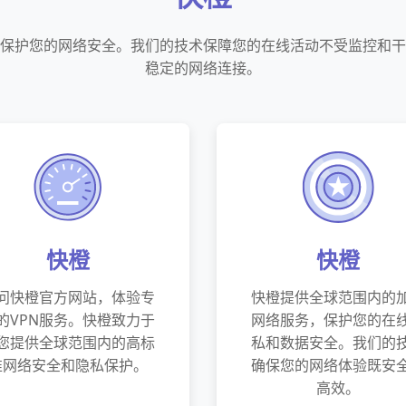
保护您的网络安全。我们的技术保障您的在线活动不受监控和干
稳定的网络连接。
快橙
快橙
问快橙官方网站，体验专
快橙提供全球范围内的
的VPN服务。快橙致力于
网络服务，保护您的在
您提供全球范围内的高标
私和数据安全。我们的
准网络安全和隐私保护。
确保您的网络体验既安
高效。